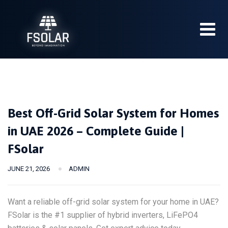
Skip
to
content
Best Off-Grid Solar System for Homes
in UAE 2026 – Complete Guide |
FSolar
JUNE 21, 2026
ADMIN
Want a reliable off-grid solar system for your home in UAE?
FSolar is the #1 supplier of hybrid inverters, LiFePO4